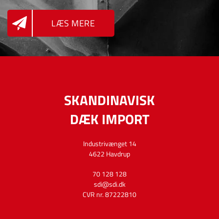
LÆS MERE
SKANDINAVISK
DÆK IMPORT
Industrivænget 14
4622 Havdrup
70 128 128
sdi@sdi.dk
CVR nr.
87222810