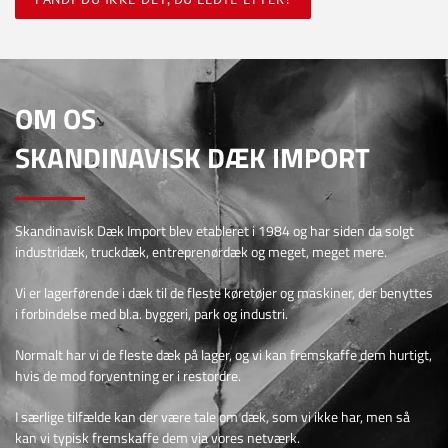
OM OS
SKANDINAVISK DÆK IMPORT
Skandinavisk Dæk Import blev etableret i 1984 og har siden da solgt
industridæk, truckdæk, entreprenørdæk og meget, meget mere.
Vi er lagerførende i dæk til de fleste køretøjer og maskiner, der benyttes
i forbindelse med bl.a. byggeri, park og industri.
Normalt har vi de fleste dæk på lager, og vi kan fremskaffe dem hurtigt,
hvis de mod forventning er i restordre.
I særlige tilfælde kan der være tale om dæk, som vi ikke har, men så
kan vi typisk fremskaffe dem via vores netværk.