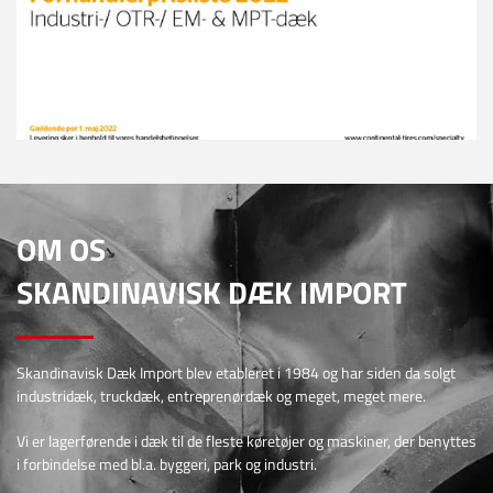
OM OS
SKANDINAVISK DÆK IMPORT
Skandinavisk Dæk Import blev etableret i 1984 og har siden da solgt
industridæk, truckdæk, entreprenørdæk og meget, meget mere.
Vi er lagerførende i dæk til de fleste køretøjer og maskiner, der benyttes
i forbindelse med bl.a. byggeri, park og industri.