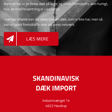
Normalt har vi de fleste dæk på lager, og vi kan fremskaffe dem hurtigt,
hvis de mod forventning er i restordre.
I særlige tilfælde kan der være tale om dæk, som vi ikke har, men så
kan vi typisk fremskaffe dem via vores netværk.
LÆS MERE
SKANDINAVISK
DÆK IMPORT
Industrivænget 14
4622 Havdrup